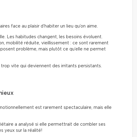
es face au plaisir d’habiter un lieu qu’on aime.
alle. Les habitudes changent, les besoins évoluent.
on, mobilité réduite, vieillissement : ce sont rarement
 posent problème, mais plutôt ce qu’elle ne permet
op vite qui deviennent des irritants persistants.
mieux
otionnellement est rarement spectaculaire, mais elle
iétaire a analysé si elle permettrait de combler ses
s yeux sur la réalité!